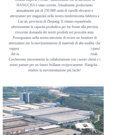
HANGCHA è stata corretta. Attualmente produciamo
annualmente più di 250.000 unità di carrelli elevatori e
attrezzature per magazzini nella nostra modernissima fabbrica a
Lin-an, provincia di Zhejiang. E stiamo espandendo
ulteriormente la capacità produttiva per far fronte alla prevista
crescente domanda dei nostri prodotti nei prossimi anni.
Proseguiamo nella nostra missione di essere un fornitore di
attrezzature per la movimentazione di materiali di alta qualità, che
supporta tutti i nostri clienti, sia in Cina che in tutti gli altri paesi
SCOPRI DI PIÙ
del mondo, nei loro processi di movimentazione dei materiali.
Cercheremo sinceramente la collaborazione con i nostri clienti e i
nostri partner per un futuro brillante reciprocamente. Hangcha -
rendere la movimentazione più facile!