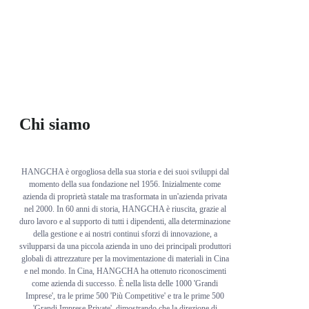
Chi siamo
HANGCHA è orgogliosa della sua storia e dei suoi sviluppi dal
momento della sua fondazione nel 1956. Inizialmente come
azienda di proprietà statale ma trasformata in un'azienda privata
nel 2000. In 60 anni di storia, HANGCHA è riuscita, grazie al
duro lavoro e al supporto di tutti i dipendenti, alla determinazione
della gestione e ai nostri continui sforzi di innovazione, a
svilupparsi da una piccola azienda in uno dei principali produttori
globali di attrezzature per la movimentazione di materiali in Cina
e nel mondo. In Cina, HANGCHA ha ottenuto riconoscimenti
come azienda di successo. È nella lista delle 1000 'Grandi
Imprese', tra le prime 500 'Più Competitive' e tra le prime 500
'Grandi Imprese Private', dimostrando che la direzione di