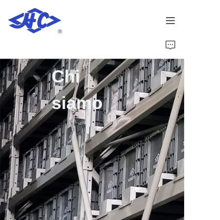
Casa
Chi
Prodotti
siamo
Chi siamo
Notizia
Contatto