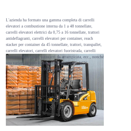
L'azienda ha formato una gamma completa di carrelli
elevatori a combustione interna da 1 a 48 tonnellate,
carrelli elevatori elettrici da 0,75 a 16 tonnellate, trattori
antideflagranti, carrelli elevatori per container, reach
stacker per container da 45 tonnellate, trattori, transpallet,
carrelli elevatori, carrelli elevatori fuoristrada, carrelli
elevatori telescopici, autocarri da arrampicata, ecc., nonché
una varietà di veicoli industriali intelligenti AGV,
raggiungendo più di 1.000 varietà e specifiche.