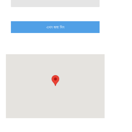
এখন জমা দিন