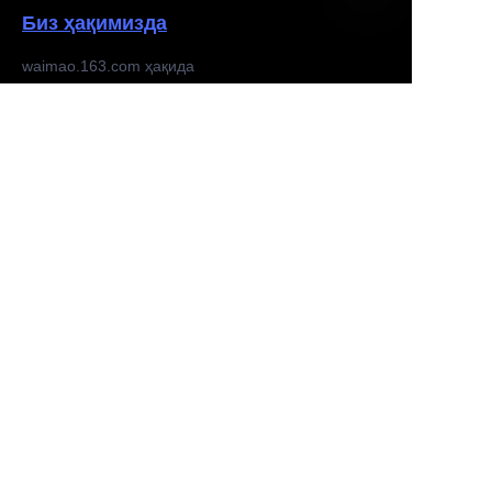
Биз ҳақимизда
UZ
waimao.163.com ҳақида
163.com ҳақида
Мижоз хизматлари
Ёрдам маркази
Фикрлар
waimao.163.comда сотиш
Ҳамкорлар дастури
Feedback