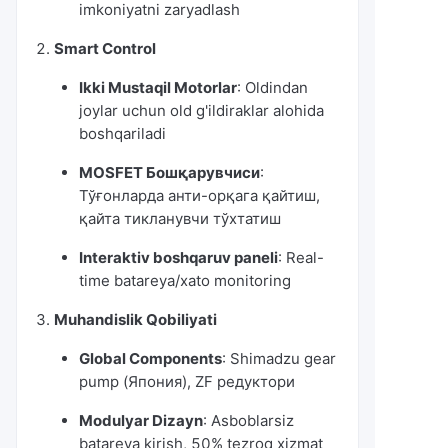
imkoniyatni zaryadlash
Smart Control
Ikki Mustaqil Motorlar
: Oldindan
joylar uchun old g'ildiraklar alohida
boshqariladi
MOSFET Бошқарувчиси
:
Тўғонларда анти-орқага қайтиш,
қайта тикланувчи тўхтатиш
Interaktiv boshqaruv paneli
: Real-
time batareya/xato monitoring
Muhandislik Qobiliyati
Global Components
: Shimadzu gear
pump (Япония), ZF редуктори
Modulyar Dizayn
: Asboblarsiz
batareya kirish, 50% tezroq xizmat