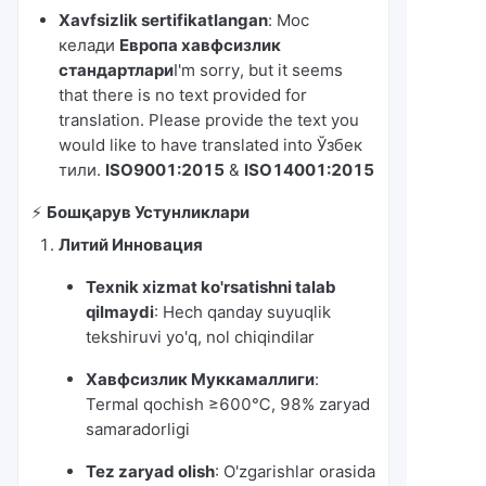
Xavfsizlik sertifikatlangan
: Мос
келади
Европа хавфсизлик
стандартлари
I'm sorry, but it seems
that there is no text provided for
translation. Please provide the text you
would like to have translated into Ўзбек
тили.
ISO9001:2015
&
ISO14001:2015
⚡️
Бошқарув Устунликлари
Литий Инновация
Texnik xizmat ko'rsatishni talab
qilmaydi
: Hech qanday suyuqlik
tekshiruvi yo'q, nol chiqindilar
Хавфсизлик Муккамаллиги
:
Termal qochish ≥600℃, 98% zaryad
samaradorligi
Tez zaryad olish
: O'zgarishlar orasida