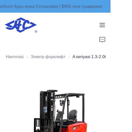
ибсиз! Қора жума Сотишлари | $450 гача тушдириш!
Мағазамизга хуш
келибсиз! Қора жума
Сотишлари | $450
гача тушдириш!
Uy
Mahsulotlar
Hammasi
Электр форклифт
Электр форклифт
A seriyasi 1.3-2.0t
Biz haqimizda
Yangiliklar
Aloqa