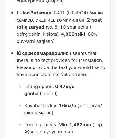
сценарийли қамров)
Li-Ion Batareya
: CATL (LiFePO4) билан
ҳамкорликда ишлаб чиқилган,
2-soat
to'liq zaryad
(vs. 8-10 soat uchun
qo'rg'oshin-kislota),
4,000 tsikl
(80%
quvvatni saqlash)
Юқори самарадорлик
It seems that
there is no text provided for translation.
Please provide the text you would like to
have translated into Ўзбек тили.
Lifting speed:
0.47m/s
gacha
(loaded)
Sayohat tezligi:
16км/с
(юкланган/
юкланмаган)
Turning radius:
Min. 1,452mm
(тор
йўлаклар учун идеал)