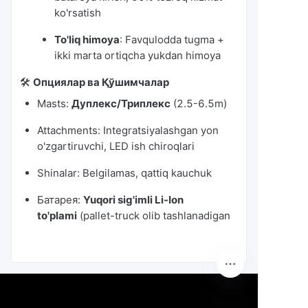
ko'rsatish
To'liq himoya
: Favqulodda tugma +
ikki marta ortiqcha yukdan himoya
🛠️
Опциялар ва Қўшимчалар
Masts:
Дуплекс/Триплекс
(2.5-6.5m)
Attachments: Integratsiyalashgan yon
o'zgartiruvchi, LED ish chiroqlari
Shinalar: Belgilamas, qattiq kauchuk
Батарея:
Yuqori sig'imli Li-Ion
to'plami
(pallet-truck olib tashlanadigan