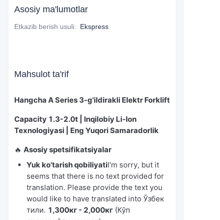
Asosiy ma'lumotlar
Etkazib berish usuli
:
Ekspress
Mahsulot ta'rif
Hangcha A Series 3-g'ildirakli Elektr Forklift
Capacity 1.3-2.0t | Inqilobiy Li-Ion
Texnologiyasi | Eng Yuqori Samaradorlik
🔥
Asosiy spetsifikatsiyalar
Yuk ko'tarish qobiliyati
I'm sorry, but it
seems that there is no text provided for
translation. Please provide the text you
would like to have translated into Ўзбек
тили.
1,300кг - 2,000кг
(Кўп