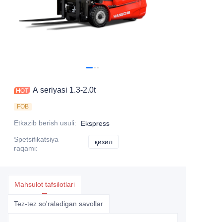
A seriyasi 1.3-2.0t
FOB
Etkazib berish usuli
:
Ekspress
Spetsifikatsiya
қизил
қизил
raqami
:
Mahsulot tafsilotlari
Tez-tez so'raladigan savollar