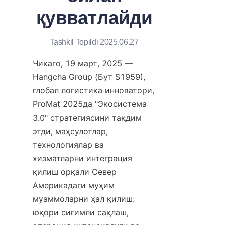
қувватлайди
Tashkil Topildi 2025.06.27
Чикаго, 19 март, 2025 — 
Hangcha Group (Бут S1959), 
глобал логистика инноватори, 
ProMat 2025да "Экосистема 
3.0" стратегиясини тақдим 
этди, маҳсулотлар, 
технологиялар ва 
хизматларни интеграция 
қилиш орқали Север 
Америкадаги муҳим 
муаммоларни ҳал қилиш: 
юқори сиғимли сақлаш, 