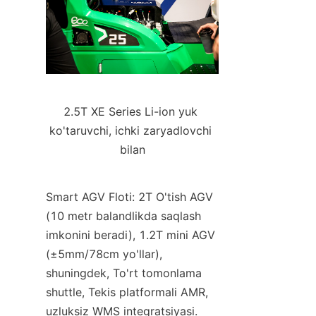
2.5T XE Series Li-ion yuk 
ko'taruvchi, ichki zaryadlovchi 
bilan
Smart AGV Floti: 2T O'tish AGV 
(10 metr balandlikda saqlash 
imkonini beradi), 1.2T mini AGV 
(±5mm/78cm yo'llar), 
shuningdek, To'rt tomonlama 
shuttle, Tekis platformali AMR, 
uzluksiz WMS integratsiyasi.