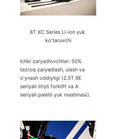
8T XC Series Li-ion yuk 
ko'taruvchi
Ichki zaryadlovchilar: 50% 
tezroq zaryadlash, ulash va 
o'ynash oddiyligi (2.5T XE 
seriyali litiyli forklift va A 
seriyali paletli yuk mashinasi).