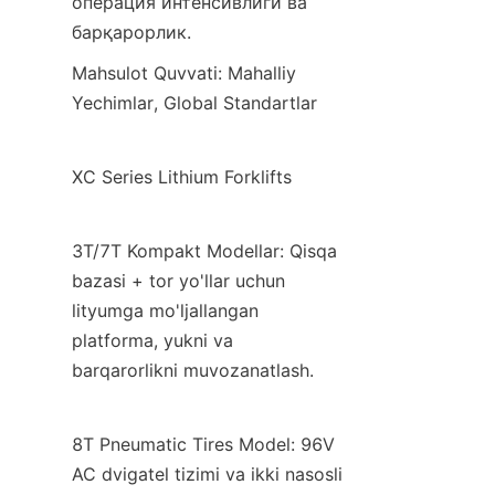
операция интенсивлиги ва 
барқарорлик.
Mahsulot Quvvati: Mahalliy 
Yechimlar, Global Standartlar
XC Series Lithium Forklifts
3T/7T Kompakt Modellar: Qisqa 
bazasi + tor yo'llar uchun 
lityumga mo'ljallangan 
platforma, yukni va 
barqarorlikni muvozanatlash.
8T Pneumatic Tires Model: 96V 
AC dvigatel tizimi va ikki nasosli 