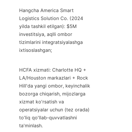
Hangcha America Smart 
Logistics Solution Co. (2024 
yilda tashkil etilgan): $5M 
investitsiya, aqlli ombor 
tizimlarini integratsiyalashga 
ixtisoslashgan;
HCFA xizmati: Charlotte HQ + 
LA/Houston markazlari + Rock 
Hill'da yangi ombor, keyinchalik 
bozorga chiqarish, mijozlarga 
xizmat ko'rsatish va 
operatsiyalar uchun (tez orada) 
to'liq qo'llab-quvvatlashni 
ta'minlash.