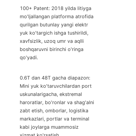
100+ Patent: 2018 yilda litiyga 
mo'ljallangan platforma atrofida 
qurilgan butunlay yangi elektr 
yuk ko'targich ishga tushirildi, 
xavfsizlik, uzoq umr va aqlli 
boshqaruvni birinchi o'ringa 
qo'yadi.
0.6T dan 48T gacha diapazon: 
Mini yuk ko'taruvchilardan port 
uskunalarigacha, ekstremal 
haroratlar, bo'ronlar va shag'alni 
zabt etish, omborlar, logistika 
markazlari, portlar va terminal 
kabi joylarga muammosiz 
xizmat ko'rsatish.