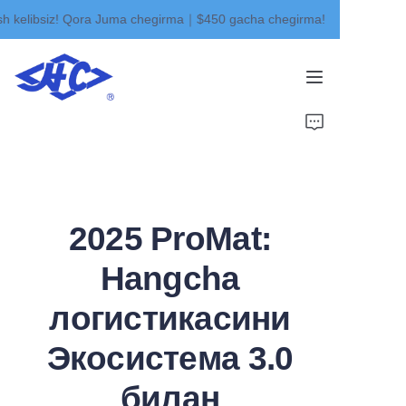
sh kelibsiz! Qora Juma chegirma｜$450 gacha chegirma!
Do'stlarimiz do'koniga
xush kelibsiz! Qora
Juma chegirma｜$450
gacha chegirma!
Uy
Mahsulotlar
Biz haqimizda
2025 ProMat:
Yangiliklar
Hangcha
Aloqa
логистикасини
Экосистема 3.0
билан