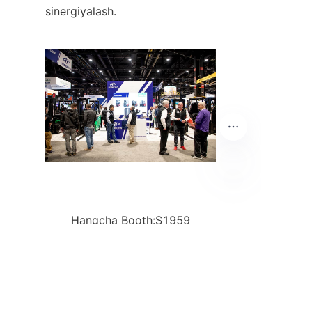
sinergiyalash.
UZ
Hangcha Booth:S1959
Booth S1959 – Logistika 
qanday o'zgaradi.