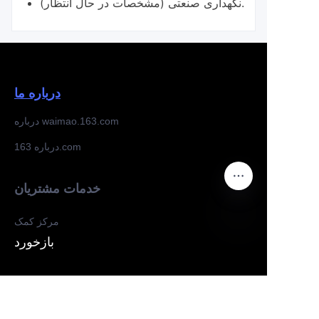
نگهداری صنعتی (مشخصات در حال انتظار).
درباره ما
درباره waimao.163.com
درباره 163.com
خدمات مشتریان
مرکز کمک
بازخورد
FA
فروش در waimao.163.com