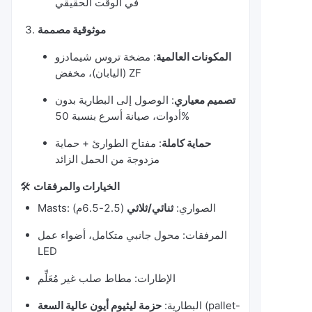
في الوقت الحقيقي
موثوقية مصممة
المكونات العالمية
: مضخة تروس شيمادزو
(اليابان)، مخفض ZF
تصميم معياري
: الوصول إلى البطارية بدون
أدوات، صيانة أسرع بنسبة 50%
حماية كاملة
: مفتاح الطوارئ + حماية
مزدوجة من الحمل الزائد
الخيارات والمرفقات
🛠️
Masts: الصواري:
ثنائي/ثلاثي
(2.5-6.5م)
المرفقات: محول جانبي متكامل، أضواء عمل
LED
الإطارات: مطاط صلب غير مُعَلِّم
(pallet-
البطارية:
حزمة ليثيوم أيون عالية السعة