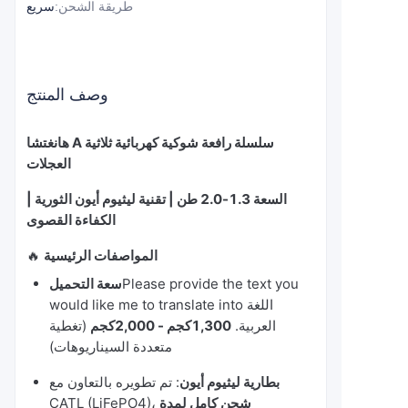
طريقة الشحن
:
سريع
وصف المنتج
هانغتشا A سلسلة رافعة شوكية كهربائية ثلاثية
العجلات
السعة 1.3-2.0 طن | تقنية ليثيوم أيون الثورية |
الكفاءة القصوى
المواصفات الرئيسية
🔥
Please provide the text you
سعة التحميل
would like me to translate into اللغة
العربية.
1,300كجم - 2,000كجم
(تغطية
متعددة السيناريوهات)
بطارية ليثيوم أيون
: تم تطويره بالتعاون مع
شحن كامل لمدة
CATL (LiFePO4)،