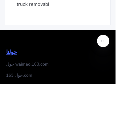
truck removabl
حولنا
حول waimao.163.com
AR
حول 163.com
خدمة العملاء
مركز المساعدة
تغذية راجعة